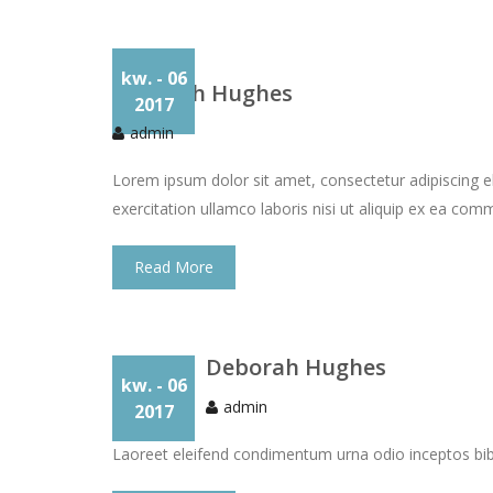
kw.
- 06
Deborah Hughes
2017
admin
Lorem ipsum dolor sit amet, consectetur adipiscing e
exercitation ullamco laboris nisi ut aliquip ex ea co
Read More
Deborah Hughes
kw.
- 06
admin
2017
Laoreet eleifend condimentum urna odio inceptos bibe